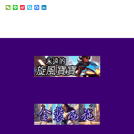
WeChat
Line
Sina
Skype
Facebook
LinkedIn
Weibo