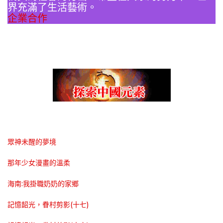
界充滿了生活藝術。
企業合作
眾神未醒的夢境
那年少女漫畫的溫柔
海南:我掛職奶奶的家鄉
記憶韶光，眷村剪影(十七)