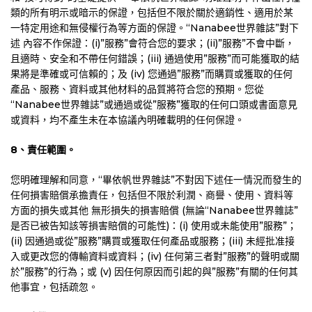
類的所有明示或暗示的保證，包括但不限於關於適銷性、適用於某
一特定用途和無侵權行為等方面的保證。“Nanabee世界雜誌”對下
述 內容不作保證：(i)”服務”會符合您的要求；(ii)”服務”不會中斷，
且適時、安全和不帶任何錯誤；(iii) 通過使用”服務”而可能獲取的結
果將是準確或可信賴的；及 (iv) 您通過”服務”而購買或獲取的任何
產品、服務、資料或其他材料的品質將符合您的預期。您從
“Nanabee世界雜誌”或通過或從”服務”獲取的任何口頭或書面意見
或資料，均不產生未在本協議內明確載明的任何保證。
8
、責任範圍。
您明確理解和同意，“畢依帆世界雜誌”不對因下述任一情況而發生的
任何損害賠償承擔責任，包括但不限於利潤、商譽、使用、資料等
方面的損失或其他 無形損失的損害賠償 (無論“Nanabee世界雜誌”
是否已被告知該等損害賠償的可能性)：(i) 使用或未能使用”服務”；
(ii) 因通過或從”服務”購買或獲取任何產品或服務；(iii) 未經批准接
入或更改您的傳輸資料或資料；(iv) 任何第三者對”服務”的聲明或關
於”服務”的行為；或 (v) 因任何原因而引起的與”服務”有關的任何其
他事宜，包括疏忽。