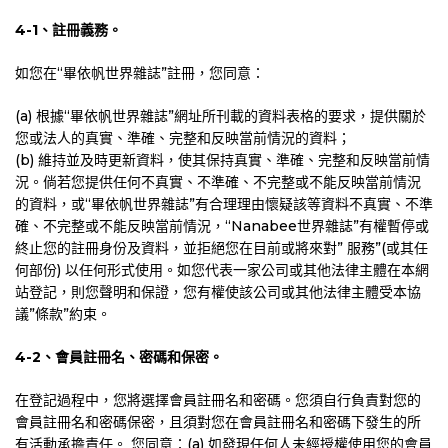
4-1
、註冊義務。
如您在“畢依帆世界雜誌”註冊，您同意：
(a) 根據“畢依帆世界雜誌”網址所刊載的資料表格的要求，提供關於
您或法人的真實、準確、完整和反映當前情況的資料；
(b) 維持並及時更新資料，使其保持真實、準確、完整和反映當前情
況。倘若您提供任何不真實、不準確、不完整或不能反映當前情況
的資料，或“畢依帆世界雜誌”有合理理由懷疑該等資料不真實、不準
確、不完整或不能反映當前情況，“Nanabee世界雜誌”有權暫停或
終止您的註冊身份及資料，並拒絕您在目前或將來對” 服務”(或其任
何部份) 以任何形式使用。如您代表一家公司或其他法律主體在本網
站登記，則您聲明和保證，您有權使該公司或其他法律主體受本協
議”條款”約束。
4-2
、會員註冊名、密碼和保密。
在登記過程中，您將選擇會員註冊名和密碼。您須自行負責對您的
會員註冊名和密碼保密，且須對您在會員註冊名和密碼下發生的所
有活動承擔責任。 您同意：(a) 如發現任何人未經授權使用您的會員