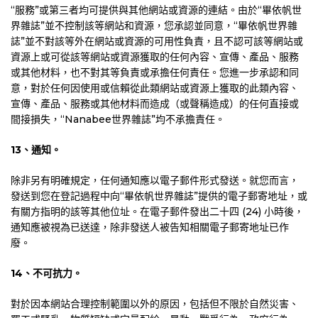
“服務”或第三者均可提供與其他網站或資源的連結。由於“畢依帆世
界雜誌”並不控制該等網站和資源，您承認並同意，“畢依帆世界雜
誌”並不對該等外在網站或資源的可用性負責，且不認可該等網站或
資源上或可從該等網站或資源獲取的任何內容、宣傳、產品、服務
或其他材料，也不對其等負責或承擔任何責任。您進一步承認和同
意，對於任何因使用或信賴從此類網站或資源上獲取的此類內容、
宣傳、產品、服務或其他材料而造成（或聲稱造成）的任何直接或
間接損失，“Nanabee世界雜誌”均不承擔責任。
13
、通知。
除非另有明確規定，任何通知應以電子郵件形式發送。就您而言，
發送到您在登記過程中向“畢依帆世界雜誌”提供的電子郵寄地址，或
有關方指明的該等其他位址。在電子郵件發出二十四 (24) 小時後，
通知應被視為已送達，除非發送人被告知相關電子郵寄地址已作
廢。
14
、不可抗力。
對於因本網站合理控制範圍以外的原因，包括但不限於自然災害、