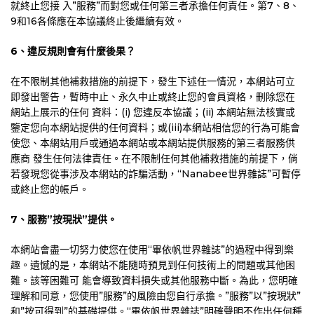
就終止您接 入”服務”而對您或任何第三者承擔任何責任。第7、8、
9和16各條應在本協議終止後繼續有效。
6
、違反規則會有什麼後果？
在不限制其他補救措施的前提下，發生下述任一情況，本網站可立
即發出警告，暫時中止、永久中止或終止您的會員資格，刪除您在
網站上展示的任何 資料：(i) 您違反本協議；(ii) 本網站無法核實或
鑒定您向本網站提供的任何資料；或(iii)本網站相信您的行為可能會
使您、本網站用戶或通過本網站或本網站提供服務的第三者服務供
應商 發生任何法律責任。在不限制任何其他補救措施的前提下，倘
若發現您從事涉及本網站的詐騙活動，“Nanabee世界雜誌”可暫停
或終止您的帳戶。
7
、服務”按現狀”提供。
本網站會盡一切努力使您在使用“畢依帆世界雜誌”的過程中得到樂
趣。遺憾的是，本網站不能隨時預見到任何技術上的問題或其他困
難。該等困難可 能會導致資料損失或其他服務中斷。為此，您明確
理解和同意，您使用”服務”的風險由您自行承擔。”服務”以”按現狀”
和”按可得到”的基礎提供。“畢依帆世界雜誌”明確聲明不作出任何種