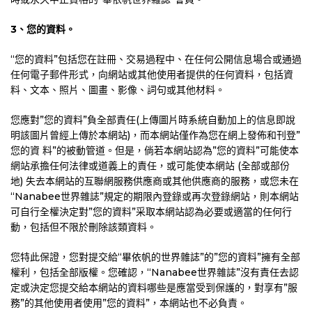
3
、您的資料。
“您的資料”包括您在註冊、交易過程中、在任何公開信息場合或通過
任何電子郵件形式，向網站或其他使用者提供的任何資料，包括資
料、文本、照片、圖畫、影像、詞句或其他材料。
您應對”您的資料”負全部責任(上傳圖片時系統自動加上的信息即說
明該圖片曾經上傳於本網站)，而本網站僅作為您在網上發佈和刊登”
您的資 料”的被動管道。但是，倘若本網站認為”您的資料”可能使本
網站承擔任何法律或道義上的責任，或可能使本網站 (全部或部份
地) 失去本網站的互聯網服務供應商或其他供應商的服務，或您未在
“Nanabee世界雜誌”規定的期限內登錄或再次登錄網站，則本網站
可自行全權決定對”您的資料”采取本網站認為必要或適當的任何行
動，包括但不限於刪除該類資料。
您特此保證，您對提交給“畢依帆的世界雜誌”的”您的資料”擁有全部
權利，包括全部版權。您確認，“Nanabee世界雜誌”沒有責任去認
定或決定您提交給本網站的資料哪些是應當受到保護的，對享有”服
務”的其他使用者使用”您的資料”，本網站也不必負責。