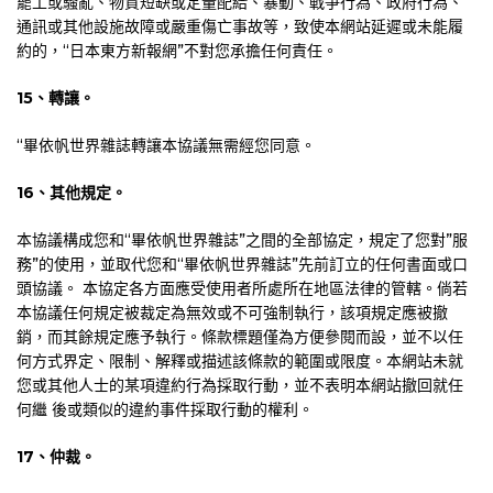
罷工或騷亂、物質短缺或定量配給、暴動、戰爭行為、政府行為、
通訊或其他設施故障或嚴重傷亡事故等，致使本網站延遲或未能履
約的，“日本東方新報網”不對您承擔任何責任。
15
、轉讓。
“畢依帆世界雜誌轉讓本協議無需經您同意。
16
、其他規定。
本協議構成您和“畢依帆世界雜誌”之間的全部協定，規定了您對”服
務”的使用，並取代您和“畢依帆世界雜誌”先前訂立的任何書面或口
頭協議。 本協定各方面應受使用者所處所在地區法律的管轄。倘若
本協議任何規定被裁定為無效或不可強制執行，該項規定應被撤
銷，而其餘規定應予執行。條款標題僅為方便參閱而設，並不以任
何方式界定、限制、解釋或描述該條款的範圍或限度。本網站未就
您或其他人士的某項違約行為採取行動，並不表明本網站撤回就任
何繼 後或類似的違約事件採取行動的權利。
17
、仲裁。