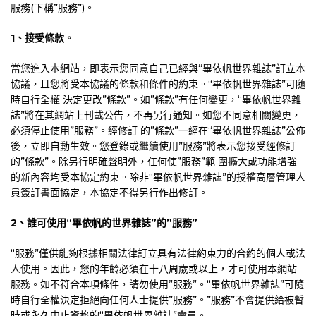
服務(下稱”服務”)。
1
、接受條款。
當您進入本網站，即表示您同意自己已經與“畢依帆世界雜誌”訂立本
協議，且您將受本協議的條款和條件的約束。“畢依帆世界雜誌”可隨
時自行全權 決定更改”條款”。如”條款”有任何變更，“畢依帆世界雜
誌”將在其網站上刊載公告，不再另行通知。如您不同意相關變更，
必須停止使用”服務”。經修訂 的”條款”一經在“畢依帆世界雜誌”公佈
後，立即自動生效。您登錄或繼續使用”服務”將表示您接受經修訂
的”條款”。除另行明確聲明外，任何使”服務”範 圍擴大或功能增強
的新內容均受本協定約束。除非“畢依帆世界雜誌”的授權高層管理人
員簽訂書面協定，本協定不得另行作出修訂。
2
、誰可使用“
畢依帆的世界雜誌”的”服務”
“服務”僅供能夠根據相關法律訂立具有法律約束力的合約的個人或法
人使用。因此，您的年齡必須在十八周歲或以上，才可使用本網站
服務。如不符合本項條件，請勿使用”服務”。“畢依帆世界雜誌”可隨
時自行全權決定拒絕向任何人士提供”服務”。”服務”不會提供給被暫
時或永久中止資格的“畢依帆世界雜誌”會員。