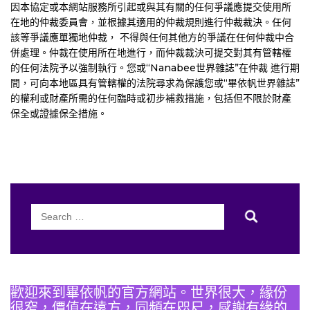
因本協定或本網站服務所引起或與其有關的任何爭議應提交使用所
在地的仲裁委員會，並根據其適用的仲裁規則進行仲裁裁決。任何
該等爭議應單獨地仲裁， 不得與任何其他方的爭議在任何仲裁中合
併處理。仲裁在使用所在地進行，而仲裁裁決可提交對其有管轄權
的任何法院予以強制執行。您或“Nanabee世界雜誌”在仲裁 進行期
間，可向本地區具有管轄權的法院尋求為保護您或“畢依帆世界雜誌”
的權利或財產所需的任何臨時或初步補救措施，包括但不限於財產
保全或證據保全措施。
Search
for:
歡迎來到畢依帆的官方網站。世界很大，緣份
很窄，價值在遠方，同頻在咫尺，感謝有緣的