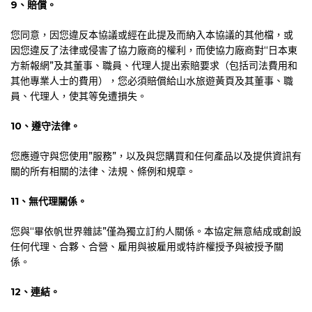
9
、賠償。
您同意，因您違反本協議或經在此提及而納入本協議的其他檔，或
因您違反了法律或侵害了協力廠商的權利，而使協力廠商對“日本東
方新報網”及其董事、職員、代理人提出索賠要求（包括司法費用和
其他專業人士的費用），您必須賠償給山水旅遊黃頁及其董事、職
員、代理人，使其等免遭損失。
10
、遵守法律。
您應遵守與您使用”服務”，以及與您購買和任何產品以及提供資訊有
關的所有相關的法律、法規、條例和規章。
11
、無代理關係。
您與“畢依帆世界雜誌”僅為獨立訂約人關係。本協定無意結成或創設
任何代理、合夥、合營、雇用與被雇用或特許權授予與被授予關
係。
12
、連結。