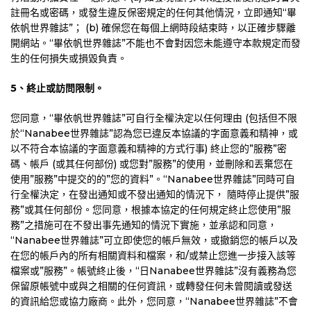
註冊名或密碼，或發生違反保密規定的任何其他情況，立即通知“畢
依帆世界雜誌”； (b) 確保您在每個上網時段結束時，以正確步驟離
開網站。“畢依帆世界雜誌”不能也不會對因您未能遵守本款規定而發
生的任何損失或損毀負責。
5
、終止或訪問限制。
您同意，“畢依帆世界雜誌”可自行全權決定以任何理由 (包括但不限
於“Nanabee世界雜誌”認為您已違反本協議的字面意義和精神，或
以不符合本協議的字面意義和精神的方式行事) 終止您的”服務”密
碼、帳戶 (或其任何部份) 或您對”服務”的使用，並刪除和丟棄您在
使用”服務”中提交的的”您的資料”。“Nanabee世界雜誌”同時可自
行全權決定，在發出通知或不發出通知的情況下， 隨時停止提供”服
務”或其任何部份。您同意，根據本協定的任何規定終止您使用”服
務”之措施可在不發出事先通知的情況下實施，並承認和同意，
“Nanabee世界雜誌”可立即使您的帳戶無效，或撤銷您的帳戶以及
在您的帳戶內的所有相關資料和檔案，和/或禁止您進一步接入該等
檔案或”服務”。帳號終止後，“日Nanabee世界雜誌”沒有義務為您
保留原帳號中或與之相關的任何資訊，或轉發任何未曾閱讀或發送
的資訊給您或協力廠商。此外，您同意，“Nanabee世界雜誌”不會