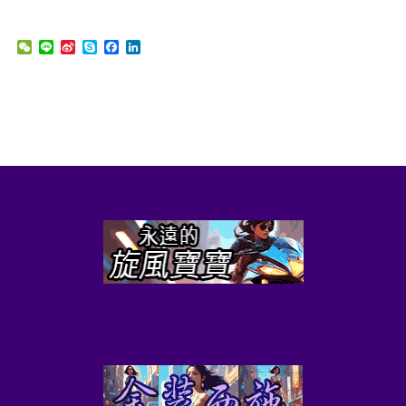
WeChat
Line
Sina
Skype
Facebook
LinkedIn
Weibo