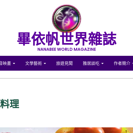
畢依帆世界雜誌
NANABEE WORLD MAGAZINE
音映畫
文學藝術
旅遊見聞
雅居談吃
作者簡介
作料理