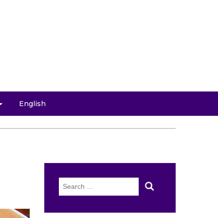
English
Search
for: