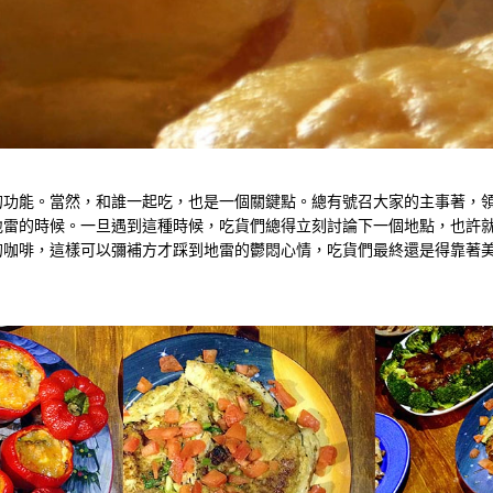
的功能。當然，和誰一起吃，也是一個關鍵點。總有號召大家的主事著，
地雷的時候。一旦遇到這種時候，吃貨們總得立刻討論下一個地點，也許
的咖啡，這樣可以彌補方才踩到地雷的鬱悶心情，吃貨們最終還是得靠著