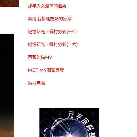
那年少女漫畫的溫柔
海南:我掛職奶奶的家鄉
記憶韶光，眷村剪影(十七)
記憶韶光，眷村剪影(十六)
回家的貓MV
MET MV獨家首發
馬力無限