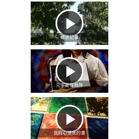
鄉居記事
元宇宙探戡隊
我的心情我的畫