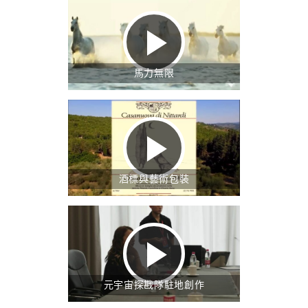
馬力無限
酒標與藝術包裝
元宇宙探戡隊駐地創作