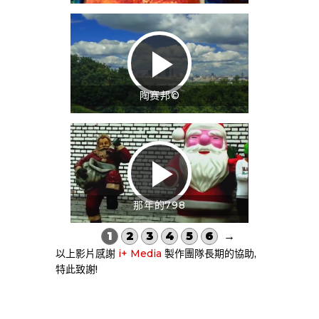
陶赛邦©
那年的798
1
2
3
4
5
6
→
以上影片感謝
i+ Media
製作團隊長期的協助,
特此致謝!