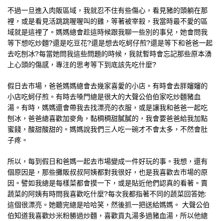
不過一旦進入肉販區域，我就忍不住有些傷心，看見豬的頭躺在那
裡，或是看見活跳跳喔喔叫的雞，等著被宰殺，我當時最不愛的區
域就是這裡了。媽媽總會趁這時候跟我聊一些別的事兒，她會問我
等下想吃炒麵?還是吃豆花?還是想去吃蚵仔煎?還是等下和爸爸一起
去吃刨冰?每當她問我這些問題的時候，我就暫時會忘記那些原本湧
上心頭的傷感，專注的思考等下到底該先吃什麼?
假日去市場，爸爸媽媽總會去幾家喜愛的小店。有時會去胖嬸嬸的
小店吃蚵仔煎。有時去嗓門總是很大的大聲公伯伯家吃炒麵豬血
湯。有時，媽媽還會帶我去找漂亮的衣服，或是讓我和爸爸一起吃
刨冰，爸爸總喜歡加麥角，黏稠稠甜膩膩的，我會要爸爸給我加點
蜜餞，酸甜酸甜的。媽媽說我們三人吃一碗才不會太多，不然會肚
子疼。
所以，每到假日和爸媽一起去市場變成一件好玩的事。我想，還有
個原因是，那些攤販叔叔阿姨都對我很好，也是我喜歡去市場的原
因。譬如我總是每樣菜都會摸一下，或是貼近他們認真的看著。賣
蔬菜的阿姨有時問我喜歡吃什麼?每次我都指著不同的蔬菜回答她:
這個很漂亮。她聽完總是哈哈笑，然後抓一把送給媽媽。 大聲公伯
伯知道我喜歡炒米粉勝過炒麵，喜歡貢丸湯多過豬血湯，所以他總