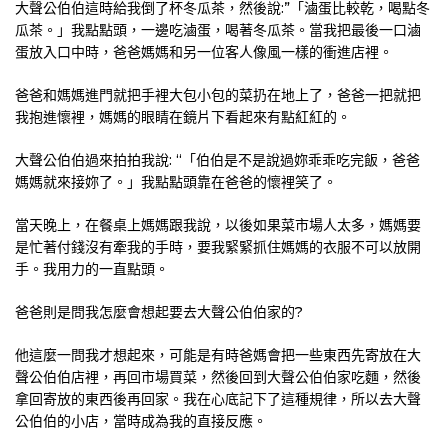
大聲公伯伯這時給我倒了杯冬瓜茶，然後說:”「滷蛋比較乾，喝點冬
瓜茶。」我點點頭，一邊吃滷蛋，喝著冬瓜茶。當我把最後一口滷
蛋放入口中時，爸爸媽媽和另一位客人像風一樣的衝進店裡。
爸爸和媽媽進門就把手裡大包小包的菜扔在地上了，爸爸一把就把
我抱進懷裡，媽媽的眼睛在鏡片下看起來有點紅紅的。
大聲公伯伯過來拍拍我說: “「伯伯是不是說過妳乖乖吃完飯，爸爸
媽媽就來接妳了。」我點點頭靠在爸爸的懷裡笑了。
當天晚上，在餐桌上媽媽跟我說，以後如果菜市場人太多，媽媽要
是忙著付錢沒有牽我的手時，要我緊緊抓住媽媽的衣服不可以放開
手。我用力的一直點頭。
爸爸則是問我怎麼會想起要去大聲公伯伯家的?
他這麼一問我才想起來，可能是有時爸媽會把一些東西先寄放在大
聲公伯伯店裡，再回市場買菜，然後回到大聲公伯伯家吃麵，然後
拿回寄放的東西後再回家。我在心底記下了這種規律，所以去大聲
公伯伯的小店，當時成為我的直接反應。