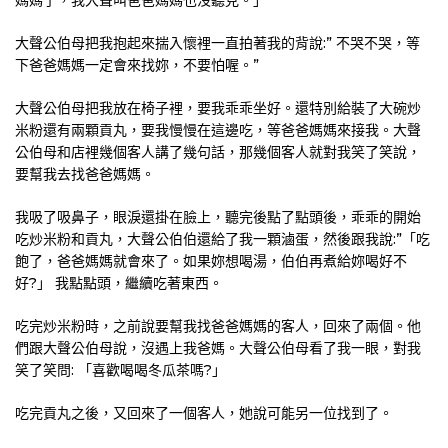
媽媽了，我大聲叫爸爸媽媽也沒聽見。」
大聲公伯母把我抱起來揣入懷裡一直拍著我的背說:” 不哭不哭，等
下爸爸媽媽一定會來找妳，不要怕喔。”
大聲公伯母把我放在椅子裡，要我乖乖坐好。還特別給裝了大碗炒
米粉還有兩顆貢丸，要我慢慢在這邊吃，等爸爸媽媽來接我。大聲
公伯母和店裡幾個客人講了幾句話，那幾個客人就對我笑了笑說，
要幫我去找爸爸媽媽。
我吸了吸鼻子，眼淚還掛在臉上，聽完後點了點頭後，乖乖的開始
吃炒米粉和貢丸，大聲公伯伯還給了我一顆滷蛋，然後跟我說:”「吃
飽了，爸爸媽媽就會來了。如果妳想喝湯，伯伯再煮給妳喝好不
好?」 我點點頭，繼續吃著東西。
吃完炒米粉時，之前說要幫我找爸爸媽媽的客人，回來了兩個。他
們跟大聲公伯母說，沒遇上我爸媽。大聲公伯母看了我一眼，對我
笑了笑問: 「喜歡喝喝冬瓜茶嗎?」
吃完貢丸之後，又回來了一個客人，她說可能另一位找到了。