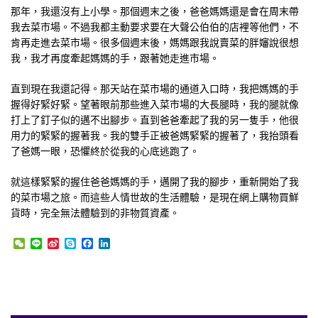
那年，我還沒有上小學。那個週末之後，爸爸媽媽還是會在周末帶
我去菜市場。不過我都主動要求要在大聲公伯伯的店裡等他們，不
肯再走進去菜市場。很多個週末後，媽媽跟我說賣菜的胖嬸說很想
我，我才再度牽起媽媽的手，跟著她走進市場。
直到現在我還記得。那天站在菜市場的通道入口時，我把媽媽的手
握得好緊好緊。望著眼前那些進入菜市場的大長腿時，我的腿就像
打上了釘子似的邁不出腳步。直到爸爸牽起了我的另一隻手，他很
用力的緊緊的握著我。我的雙手正被爸媽緊緊的握著了，我抬頭看
了爸媽一眼，恐懼終於從我的心底逃跑了。
就這樣緊緊的握住爸爸媽媽的手，邁開了我的腳步，重新開始了我
的菜市場之旅。而這些人情世故的生活體驗，是現在網上購物買鮮
貨時，完全無法體驗到的非物質資產。
WeChat
Line
Sina
Skype
Facebook
LinkedIn
Weibo