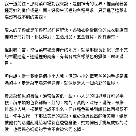
我一道前往。那時菜市場對我來說，是個神奇的世界，裡面藏著各
種奇妙的攤位或是店面。好像生活裡的各種需求，只要進了這菜市
場沒有找不到的東西。
周末的早餐或是午餐可以在這解決，各種衣物從攤位的成衣到店面
裡的專門訂制，都找得到。生活用品，五金雜貨，應有盡有。
但對我而言，整個菜市場最神奇的地方，就是那條長到似乎走不完
的羊腸通道。通道裡的兩旁，有著各式各樣菜色的攤位，琳瑯滿
目。
坦白說，當年我還是個小小人兒，個頭小小的牽著爸爸的手或是媽
媽的手，走進菜市場這條通裡，就像是進入一個色彩的世界。
賣蔬菜和魚的攤位，通常位置低一些，小人兒的眼界剛好可以平
視，蔬果類的色彩鮮豔，紅的，橘的，黃的，深綠，淺綠，翠綠。
雖然小人兒一樣蔬菜也認不出名，但各種色彩美到讓我每回都忍不
住，伸手去摸一下那些美麗的蔬菜。至於魚蝦雖然鮮活美麗，總是
被他們的活蹦亂跳給嚇得躲在爸爸身後，媽媽伸出手挑魚或蝦的時
候，也很擔心媽媽的手會不會被它們吃掉。