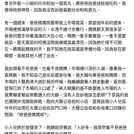
會另外裝一小碗的炒米粉加一個貢丸，跟爸爸說是送給我吃的。我
覺得他很神奇，因為我沒告訴過喜歡炒米粉和貢丸。
有一個週末，爸爸媽媽照舊帶我上市場買菜。那是過年前的週末，
市場裡擠滿辦年貨的人，水洩不通寸步難行。媽媽那天買很多菜，
爸爸的雙手拎著滿滿的大包小包，媽媽一隻手牽著我，一隻手還要
挑菜。那天賣菜的阿姨沒問我哪樣菜最漂亮，因為她忙得不可開
交。媽媽鬆開我的手，我不知她在挑菜還是準備付錢。因為就在那
瞬間，我被其他人擠了出去。
我抬頭看不見爸爸，也看不見媽媽，市場裡川流的人潮，推著我一
直移動，我不知自己是往前還是往後。我大聲叫著爸爸和媽媽，但
市場的人聲鼎沸大過於我的呼喊。我繼續跟著人群走動著，直到我
發現已到了市場的入口處了，映入眼簾的是不斷要進入市場的人，
我驚嚇望著這無數邁入的大腳，沒有人告訴我該怎麼辦?下意識的我
也邁開步伐開始奔跑，跑向大聲公伯伯的小店，當我這個小人兒孤
伶伶的出現在大聲公伯伯店門口時，大聲公伯伯和伯母異口同聲的
問我: 「妳爸爸媽媽呢?」
小人兒終於放聲哭了，我開始哭著說:「人好多，我突然看不見爸爸