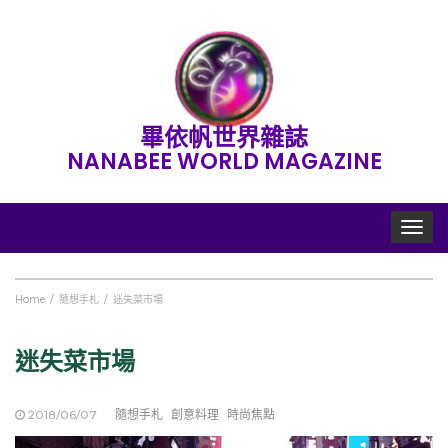
畢依帆世界雜誌
NANABEE WORLD MAGAZINE
Toggle
navigat
Home
隨想手札
迷失菜市場
迷失菜市場
2018/06/07
隨想手札
創意料理
時尚焦點