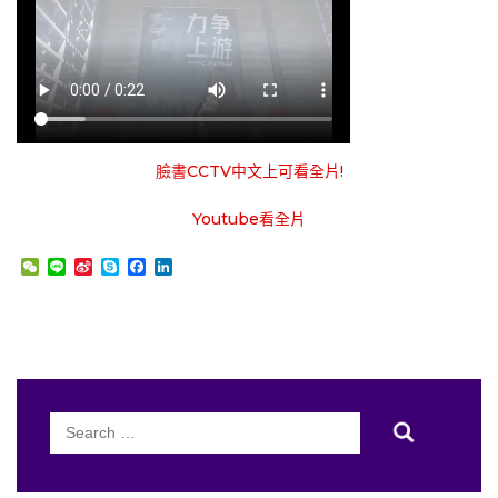
臉書CCTV中文上可看全片!
Youtube看全片
WeChat
Line
Sina
Skype
Facebook
LinkedIn
Weibo
Search
for: