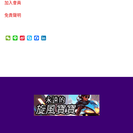
加入會員
免責聲明
WeChat
Line
Sina
Skype
Facebook
LinkedIn
Weibo